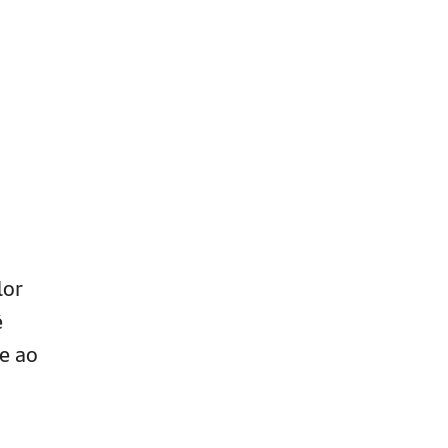
lor
ê
e ao