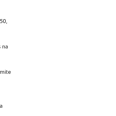
50,
s na
imite
la