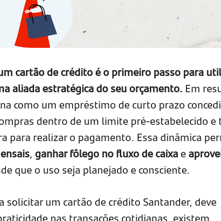
m cartão de crédito é o primeiro passo para util
a aliada estratégica do seu orçamento.
Em res
iona como um empréstimo de curto prazo conced
 compras dentro de um limite pré-estabelecido e
ra para realizar o pagamento. Essa dinâmica pe
mensais
,
ganhar fôlego no fluxo de caixa
e
aprove
sde que o uso seja planejado e consciente.
ja solicitar um cartão de crédito Santander, deve
praticidade nas transações cotidianas, existem