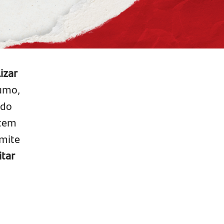
izar
umo,
ido
 tem
rmite
itar