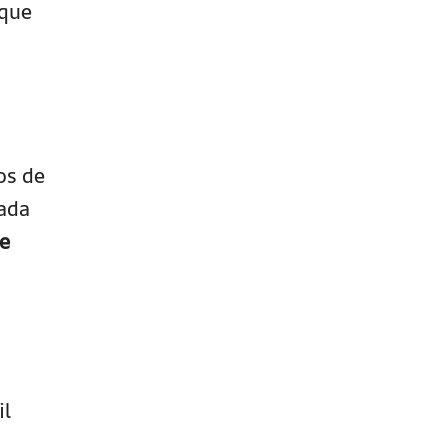
 que
os de
cada
e
il