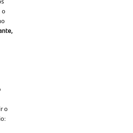
os
 o
no
ante,
o
r o
io: