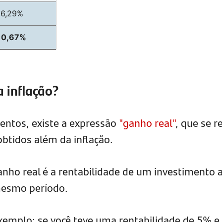
6,29%
10,67%
 inflação?
entos, existe a expressão
"ganho real"
, que se r
btidos além da inflação.
ganho real é a rentabilidade de um investimento 
mesmo período.
emplo: se você teve uma rentabilidade de 5% e