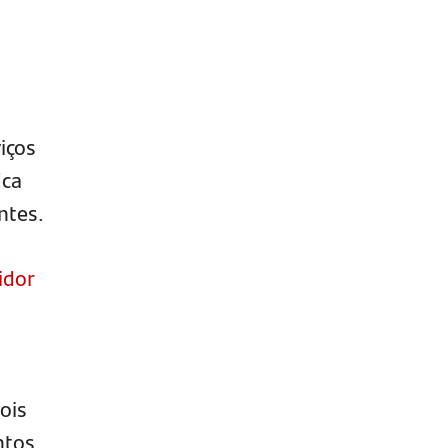
iços
ica
ntes.
idor
pois
ntos.