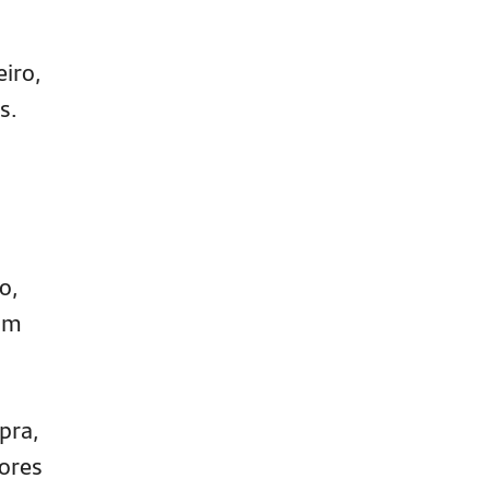
eiro,
s.
o,
com
pra,
ores