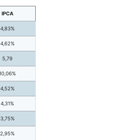
IPCA
4,83%
4,62%
5,79
10,06%
4,52%
4,31%
3,75%
2,95%