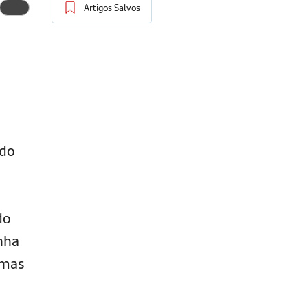
Artigos Salvos
ado
do
nha
smas