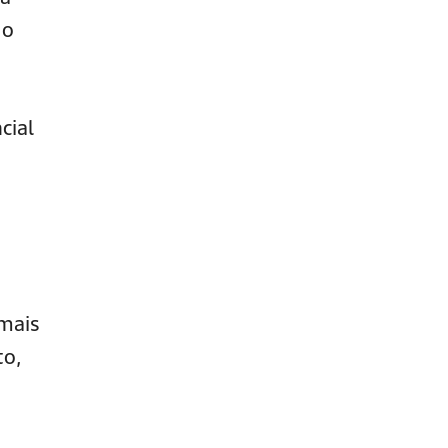
 o
cial
 mais
to,