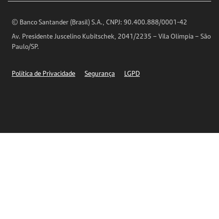
Análises Econômicas
Horários de Atendimento
© Banco Santander (Brasil) S.A., CNPJ: 90.400.888/0001-42
Definições de Cookies
Av. Presidente Juscelino Kubitschek, 2041/2235 – Vila Olímpia – São
Telefones
Paulo/SP.
Segurança
Política de Privacidade
Segurança
LGPD
Ética – Canal de denúncia