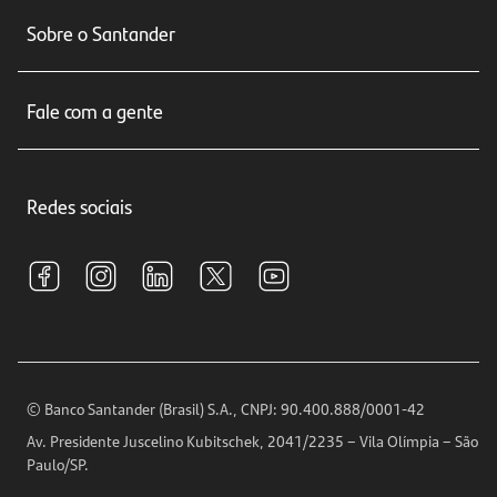
Conta corrente
Sobre o Santander
Cartões de crédito
Sobre nós
Seguros
Fale com a gente
Educação Financeira
Crédito e Financiamentos
Central de Atendimento
Trabalhe conosco
Investimentos
Redes sociais
Central de Renegociação
Sustentabilidade
Tarifas e pacotes de serviços
S.A.C
Relações com Investidores
Para sua Empresa
Ouvidoria
Imprensa
Encontre nossas agências
Análises Econômicas
Horários de Atendimento
© Banco Santander (Brasil) S.A., CNPJ: 90.400.888/0001-42
Definições de Cookies
Av. Presidente Juscelino Kubitschek, 2041/2235 – Vila Olímpia – São
Telefones
Paulo/SP.