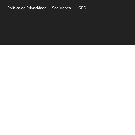
Segurança
Política de Privacidade
Segurança
LGPD
Ética – Canal de denúncia