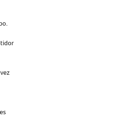
po.
tidor
 vez
tes