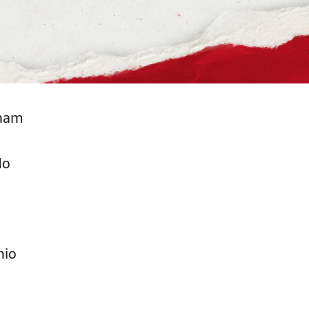
nham
do
nio