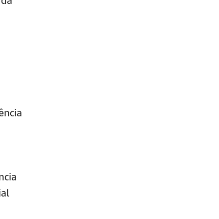
ência
ncia
al