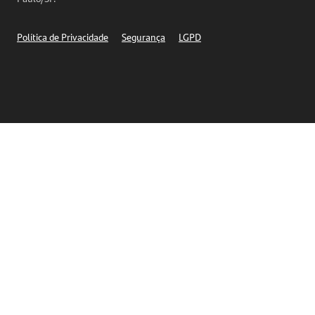
Segurança
Política de Privacidade
Segurança
LGPD
Ética – Canal de denúncia