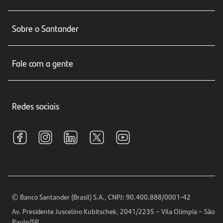
Conta corrente
Sobre o Santander
Cartões de crédito
Sobre nós
Seguros
Fale com a gente
Educação Financeira
Crédito e Financiamentos
Central de Atendimento
Trabalhe conosco
Investimentos
Redes sociais
Central de Renegociação
Sustentabilidade
Tarifas e pacotes de serviços
S.A.C
Relações com Investidores
Para sua Empresa
Ouvidoria
Imprensa
Encontre nossas agências
Análises Econômicas
Horários de Atendimento
© Banco Santander (Brasil) S.A., CNPJ: 90.400.888/0001-42
Definições de Cookies
Av. Presidente Juscelino Kubitschek, 2041/2235 – Vila Olímpia – São
Telefones
Paulo/SP.