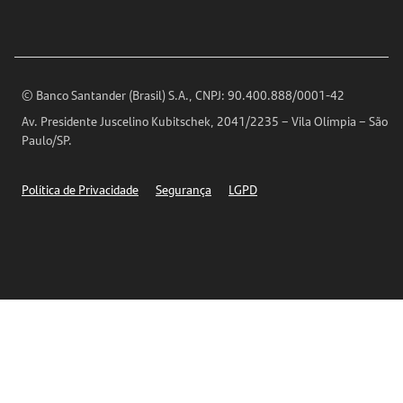
Para sua Empresa
Ouvidoria
Imprensa
Encontre nossas agências
Análises Econômicas
Horários de Atendimento
© Banco Santander (Brasil) S.A., CNPJ: 90.400.888/0001-42
Definições de Cookies
Av. Presidente Juscelino Kubitschek, 2041/2235 – Vila Olímpia – São
Telefones
Paulo/SP.
Segurança
Política de Privacidade
Segurança
LGPD
Ética – Canal de denúncia