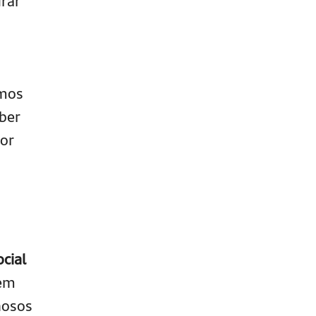
urar
amos
aber
or
cial
 em
inosos