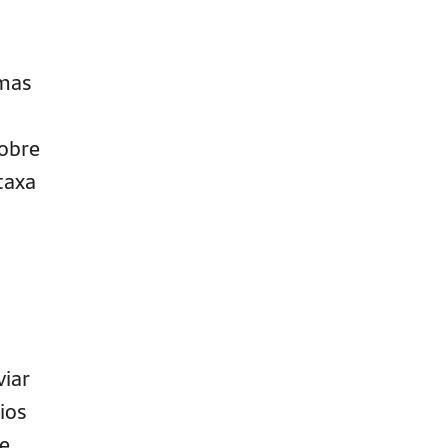
 mas
sobre
taxa
viar
ios
 e