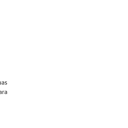
uas
ara