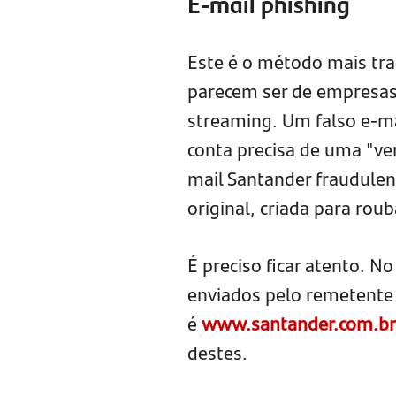
E-mail
p
hishing
Este é o método mais tr
parecem ser de empresas 
streaming. Um falso e-ma
conta precisa de uma "ver
mail Santander fraudulent
original, criada para rou
É preciso ficar atento. N
enviados pelo remetent
é
www.santander.com.br
destes.