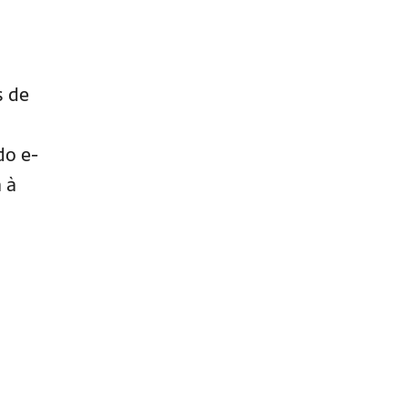
s de
do e-
 à