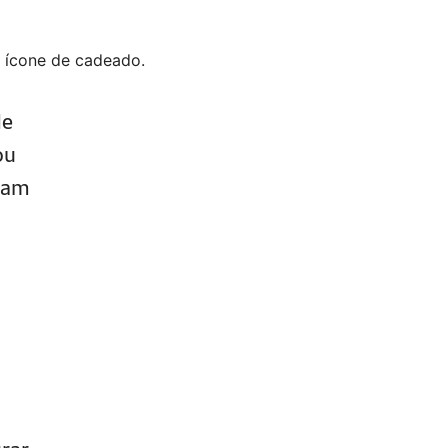
de
ou
itam