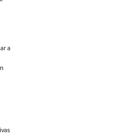
ar a
em
.
ivas