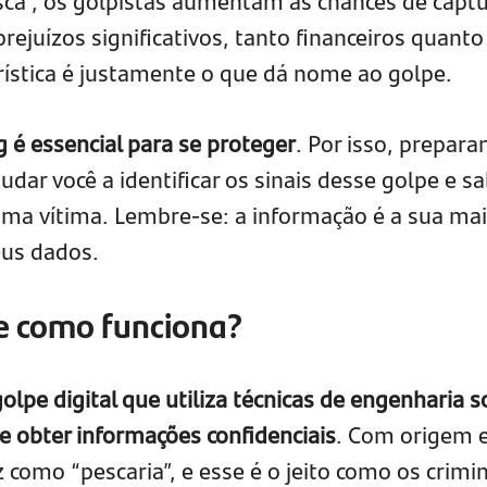
“isca”, os golpistas aumentam as chances de capt
prejuízos significativos, tanto financeiros quanto
rística é justamente o que dá nome ao golpe.
 é essencial para se proteger
. Por isso, prepar
dar você a identificar os sinais desse golpe e s
uma vítima. Lembre-se: a informação é a sua mai
eus dados.
 e como funciona?
olpe digital que utiliza técnicas de engenharia so
e obter informações confidenciais
. Com origem
uz como “pescaria”, e esse é o jeito como os crim