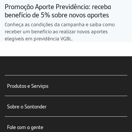
Promoção Aporte Previdência: receba
benefício de 5% sobre novos aportes
Conheça as condições da campanha e saiba como
receber um benefício ao realizar novos aportes
elegíveis em previdência VGBL.
Produtos e Serviços
Conta corrente
Sobre o Santander
Cartões de crédito
Sobre nós
Seguros
Fale com a gente