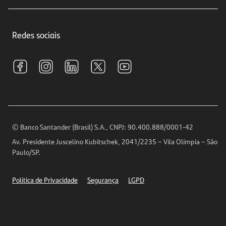
Educação Financeira
Crédito e Financiamentos
Central de Atendimento
Trabalhe conosco
Investimentos
Redes sociais
Central de Renegociação
Sustentabilidade
Tarifas e pacotes de serviços
S.A.C
Relações com Investidores
Para sua Empresa
Ouvidoria
Imprensa
Encontre nossas agências
Análises Econômicas
Horários de Atendimento
© Banco Santander (Brasil) S.A., CNPJ: 90.400.888/0001-42
Definições de Cookies
Av. Presidente Juscelino Kubitschek, 2041/2235 – Vila Olímpia – São
Telefones
Paulo/SP.
Segurança
Política de Privacidade
Segurança
LGPD
Ética – Canal de denúncia