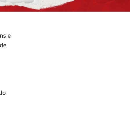
ns e
ade
do