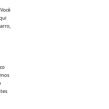
 Você
qui
arro,
co
imos
e
ntes