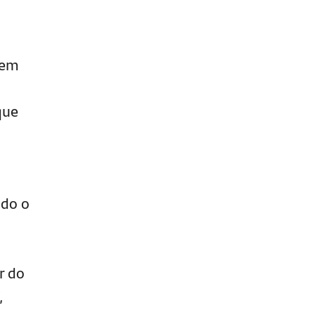
 em
que
ndo o
a
r do
,