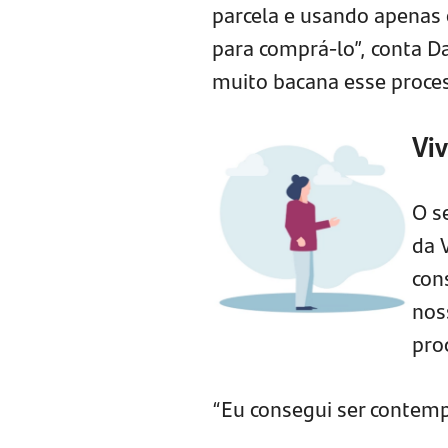
parcela e usando apenas 
para comprá-lo”, conta Da
muito bacana esse proces
Vi
O s
da 
con
nos
pro
“Eu consegui ser contempl