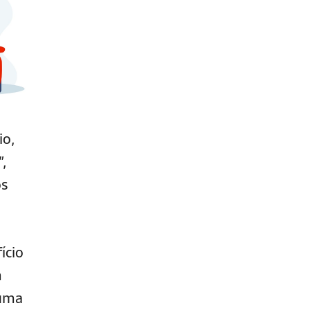
io,
”,
os
ício
m
 uma