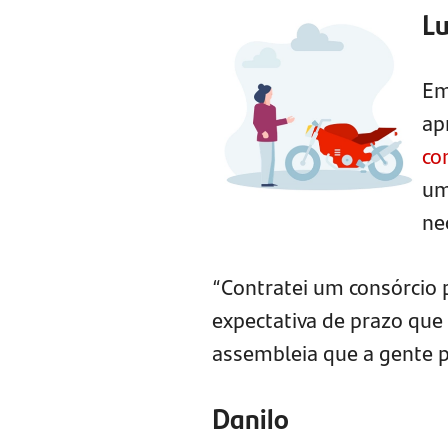
L
Em
ap
co
um
ne
“Contratei um consórcio 
expectativa de prazo que
assembleia que a gente pa
Danilo