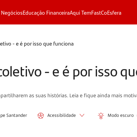
 Negócios
Educação Financeira
Aqui Tem
FastCo
Esfera
etivo - e é por isso que funciona
oletivo - e é por isso q
tilharem as suas histórias. Leia e fique ainda mais motiv
ipe Santander
Acessibilidade
Modo escuro