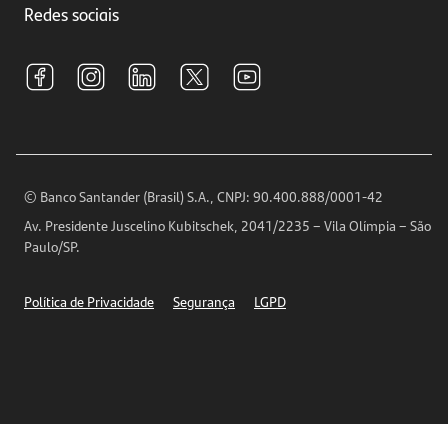
Investimentos
Redes sociais
Central de Renegociação
Sustentabilidade
Tarifas e pacotes de serviços
S.A.C
Relações com Investidores
Para sua Empresa
Ouvidoria
Imprensa
Encontre nossas agências
Análises Econômicas
Horários de Atendimento
© Banco Santander (Brasil) S.A., CNPJ: 90.400.888/0001-42
Definições de Cookies
Av. Presidente Juscelino Kubitschek, 2041/2235 – Vila Olímpia – São
Telefones
Paulo/SP.
Segurança
Política de Privacidade
Segurança
LGPD
Ética – Canal de denúncia