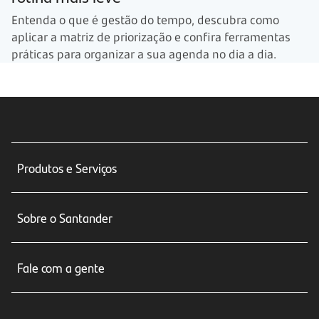
Entenda o que é gestão do tempo, descubra como
aplicar a matriz de priorização e confira ferramentas
práticas para organizar a sua agenda no dia a dia.
Produtos e Serviços
Conta corrente
Sobre o Santander
Cartões de crédito
Sobre nós
Seguros
Fale com a gente
Educação Financeira
Crédito e Financiamentos
Central de Atendimento
Trabalhe conosco