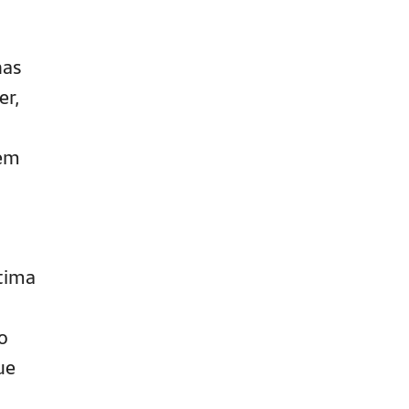
nas
er,
rem
tima
o
ue