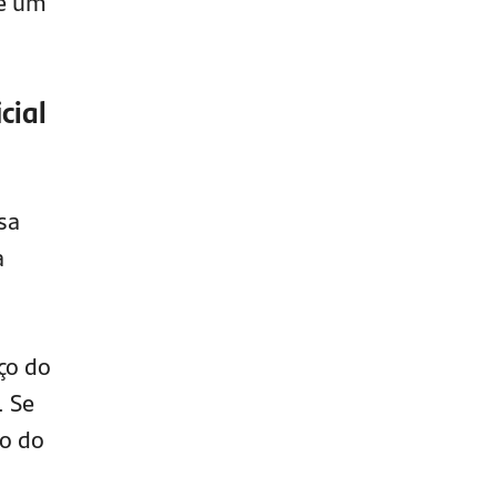
se um
cial
sa
a
eço do
. Se
do do