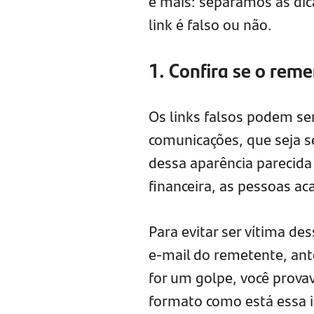
e mais: separamos as dic
link é falso ou não.
1. Confira se o rem
Os links falsos podem se
comunicações, que seja 
dessa aparência parecida 
financeira, as pessoas a
Para evitar ser vítima de
e-mail do remetente, ante
for um golpe, você prova
formato como está essa 