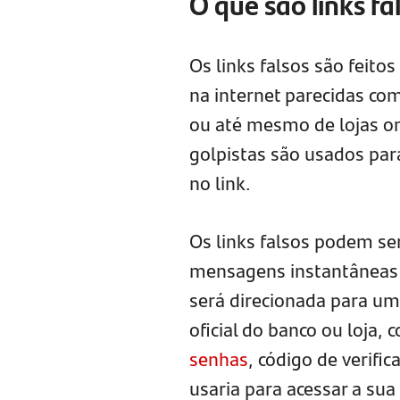
O que são links f
Os links falsos são feito
na internet parecidas com
ou até mesmo de lojas on
golpistas são usados par
no link.
Os links falsos podem s
mensagens instantâneas c
será direcionada para um
oficial do banco ou loja,
senhas
, código de verifi
usaria para acessar a sua