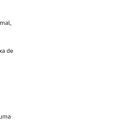
rmal,
xa de
 uma
e