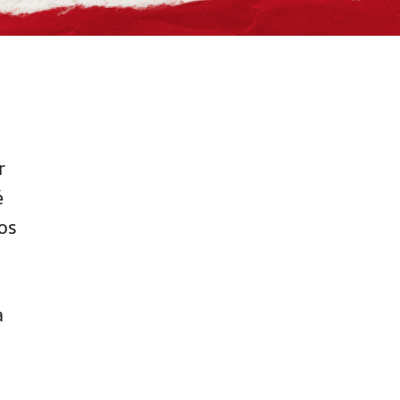
r
é
os
a