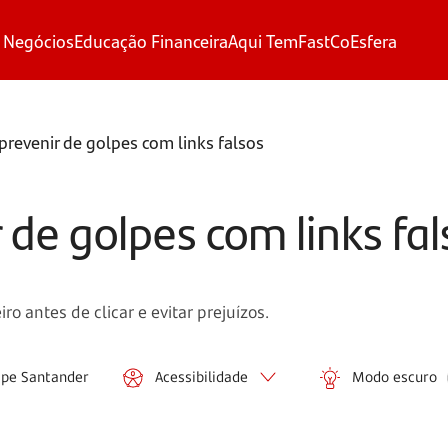
 Negócios
Educação Financeira
Aqui Tem
FastCo
Esfera
revenir de golpes com links falsos
de golpes com links fal
o antes de clicar e evitar prejuízos.
ipe Santander
Acessibilidade
Modo escuro