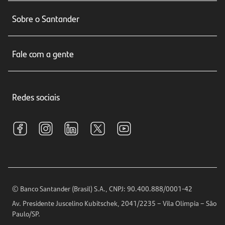
Conta corrente
Sobre o Santander
Cartões de crédito
Sobre nós
Seguros
Fale com a gente
Educação Financeira
Crédito e Financiamentos
Central de Atendimento
Trabalhe conosco
Investimentos
Redes sociais
Central de Renegociação
Sustentabilidade
Tarifas e pacotes de serviços
S.A.C
Relações com Investidores
Para sua Empresa
Ouvidoria
Imprensa
Encontre nossas agências
Análises Econômicas
Horários de Atendimento
© Banco Santander (Brasil) S.A., CNPJ: 90.400.888/0001-42
Definições de Cookies
Av. Presidente Juscelino Kubitschek, 2041/2235 – Vila Olímpia – São
Telefones
Paulo/SP.