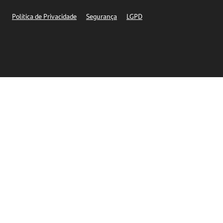
Segurança
Política de Privacidade
Segurança
LGPD
Ética – Canal de denúncia