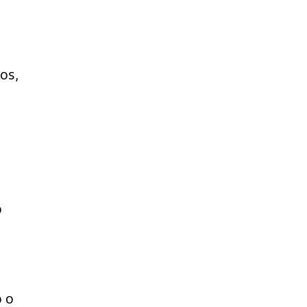
os,
o
o o