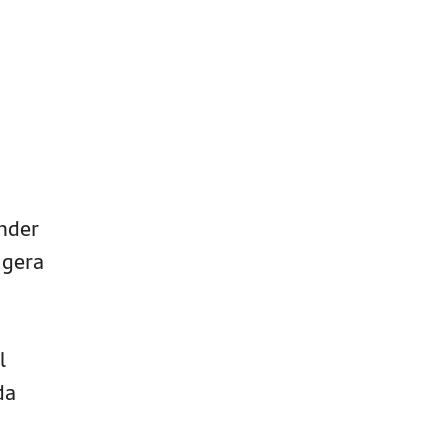
nder
 gera
l
da