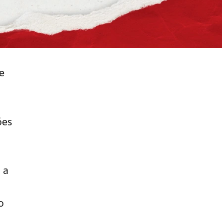
e
ões
 a
o