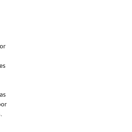
or
es
sas
por
.