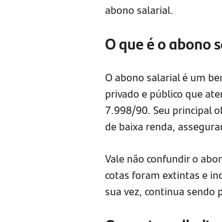
abono salarial.
O que é o abono s
O abono salarial é um be
privado e público que ate
7.998/90. Seu principal 
de baixa renda, assegura
Vale não confundir o abo
cotas foram extintas e i
sua vez, continua sendo 