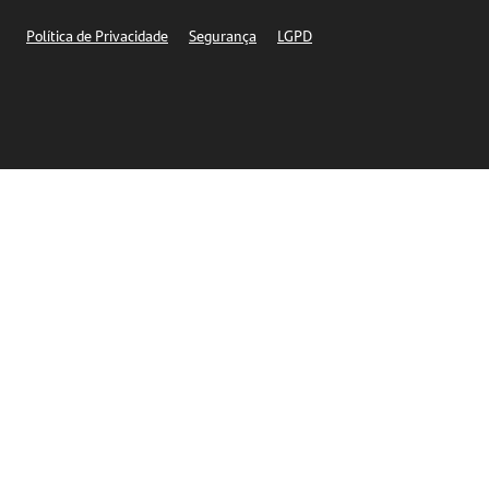
Segurança
Política de Privacidade
Segurança
LGPD
Ética – Canal de denúncia