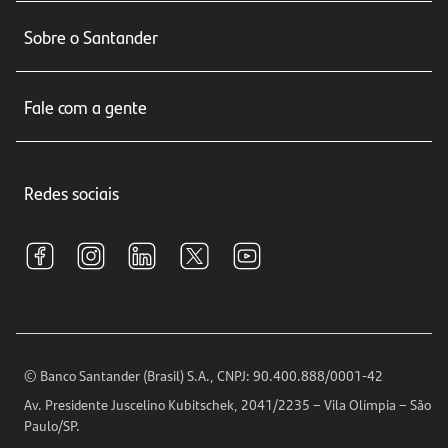
Conta corrente
Sobre o Santander
Cartões de crédito
Sobre nós
Seguros
Fale com a gente
Educação Financeira
Crédito e Financiamentos
Central de Atendimento
Trabalhe conosco
Investimentos
Redes sociais
Central de Renegociação
Sustentabilidade
Tarifas e pacotes de serviços
S.A.C
Relações com Investidores
Para sua Empresa
Ouvidoria
Imprensa
Encontre nossas agências
Análises Econômicas
Horários de Atendimento
© Banco Santander (Brasil) S.A., CNPJ: 90.400.888/0001-42
Definições de Cookies
Av. Presidente Juscelino Kubitschek, 2041/2235 – Vila Olímpia – São
Telefones
Paulo/SP.