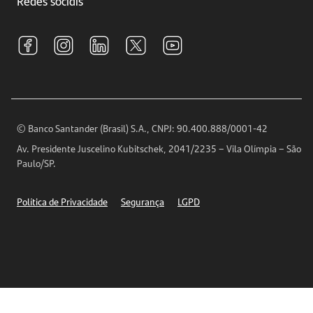
Redes sociais
Central de Renegociação
Sustentabilidade
Tarifas e pacotes de serviços
S.A.C
Relações com Investidores
Para sua Empresa
Ouvidoria
Imprensa
Encontre nossas agências
Análises Econômicas
Horários de Atendimento
© Banco Santander (Brasil) S.A., CNPJ: 90.400.888/0001-42
Definições de Cookies
Av. Presidente Juscelino Kubitschek, 2041/2235 – Vila Olímpia – São
Telefones
Paulo/SP.
Segurança
Política de Privacidade
Segurança
LGPD
Ética – Canal de denúncia