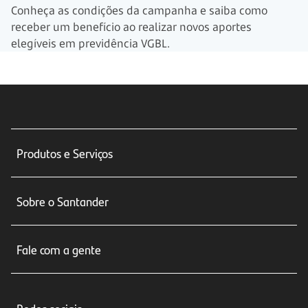
Conheça as condições da campanha e saiba como
receber um benefício ao realizar novos aportes
elegíveis em previdência VGBL.
Produtos e Serviços
Conta corrente
Sobre o Santander
Cartões de crédito
Sobre nós
Seguros
Fale com a gente
Educação Financeira
Crédito e Financiamentos
Central de Atendimento
Trabalhe conosco
Investimentos