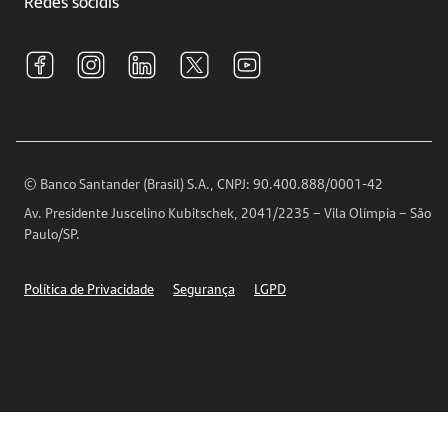
Redes sociais
Central de Renegociação
Sustentabilidade
Tarifas e pacotes de serviços
S.A.C
Relações com Investidores
Para sua Empresa
Ouvidoria
Imprensa
Encontre nossas agências
Análises Econômicas
Horários de Atendimento
© Banco Santander (Brasil) S.A., CNPJ: 90.400.888/0001-42
Definições de Cookies
Av. Presidente Juscelino Kubitschek, 2041/2235 – Vila Olímpia – São
Telefones
Paulo/SP.
Segurança
Política de Privacidade
Segurança
LGPD
Ética – Canal de denúncia