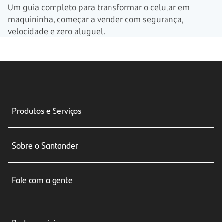
Um guia completo para transformar o celular em
maquininha, começar a vender com segurança,
velocidade e zero aluguel.
Produtos e Serviços
Conta corrente
Sobre o Santander
Cartões de crédito
Sobre nós
Seguros
Fale com a gente
Educação Financeira
Crédito e Financiamentos
Central de Atendimento
Trabalhe conosco
Investimentos