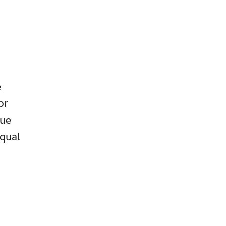
e
or
que
 qual