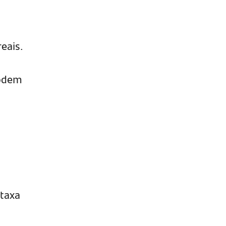
eais.
podem
 taxa