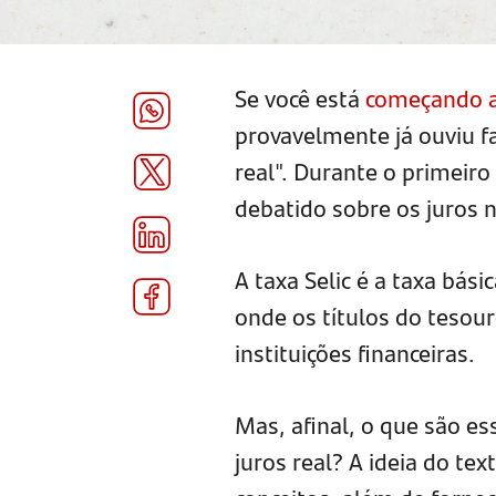
Se você está
começando a
provavelmente já ouviu fa
real". Durante o primeir
debatido sobre os juros n
A taxa Selic é a taxa bás
onde os títulos do tesou
instituições financeiras.
Mas, afinal, o que são es
juros real? A ideia do tex