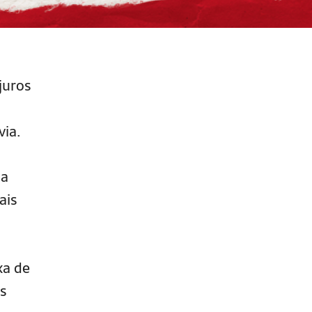
juros
via.
ma
ais
xa de
es