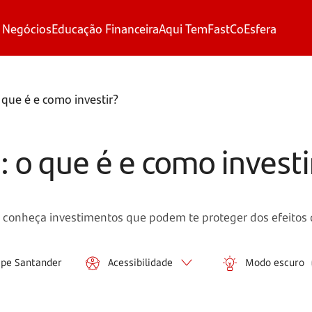
 Negócios
Educação Financeira
Aqui Tem
FastCo
Esfera
o que é e como investir?
l: o que é e como investi
 conheça investimentos que podem te proteger dos efeitos d
ipe Santander
Acessibilidade
Modo escuro