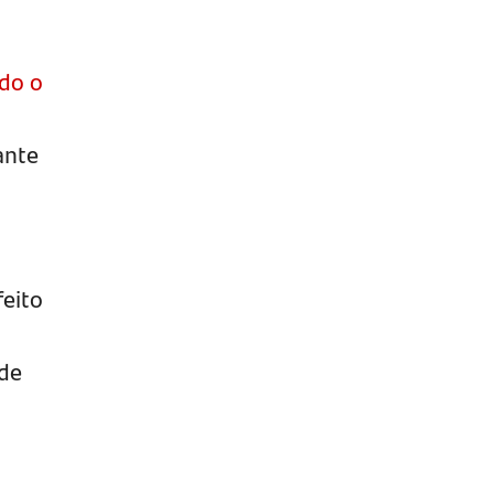
ndo o
ante
feito
 de