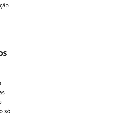
ação
os
a
as
o
ão só