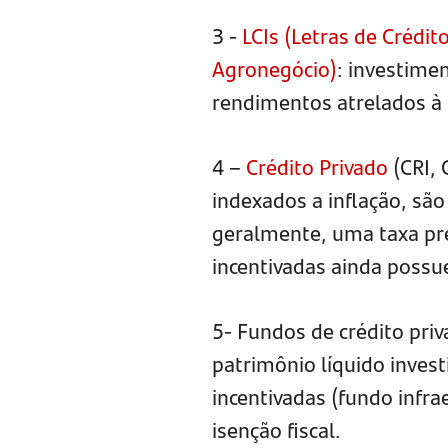
3 -
LCIs (Letras de Crédit
Agronegócio)
: investime
rendimentos atrelados à 
4 –
Crédito Privado
(CRI, 
indexados a inflação, sã
geralmente, uma taxa pré
incentivadas ainda possue
5- Fundos de crédito pri
patrimônio líquido inves
incentivadas (fundo infr
isenção fiscal.