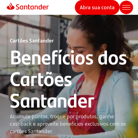
Abra sua conta
Cartões Santander
Benefícios dos
Cartões
Santander
Acumule pontos, troque por produtos, ganhe 
cashback e aproveite benefícios exclusivos com os 
cartões Santander.