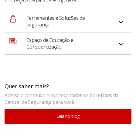
Ferramentas e Soluções de
segurança
Espaço de Educação e
Acesse as principais funcionalidades de proteção da
Conscientização
conta e do aplicativo em um só lugar;
Espaço dentro do app dedicado a como manter o
dinheiro da sua empresa protegido.
Quer saber mais?
Acesse o conteúdo e conheça todos os benefícios da
Central de Segurança para você.
Leia no blog