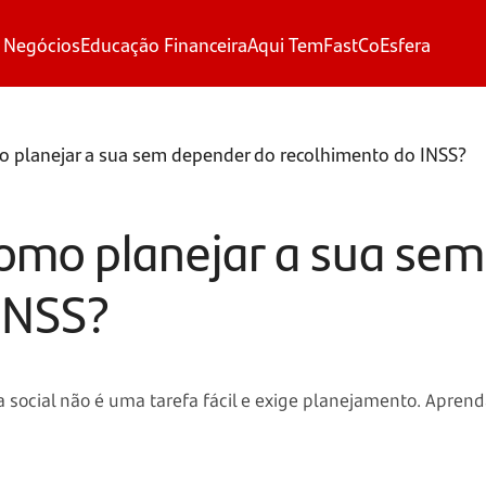
 Negócios
Educação Financeira
Aqui Tem
FastCo
Esfera
o planejar a sua sem depender do recolhimento do INSS?
omo planejar a sua se
INSS?
social não é uma tarefa fácil e exige planejamento. Apren