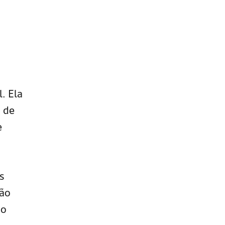
. Ela
o de
e
s
ção
 o