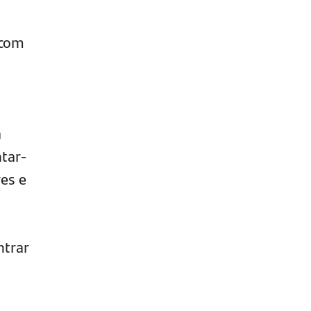
 com
á
tar-
es e
ntrar
: