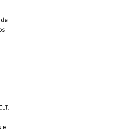
 de
os
CLT,
 e