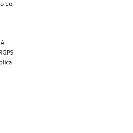
ão do
 A
 RGPS
blica