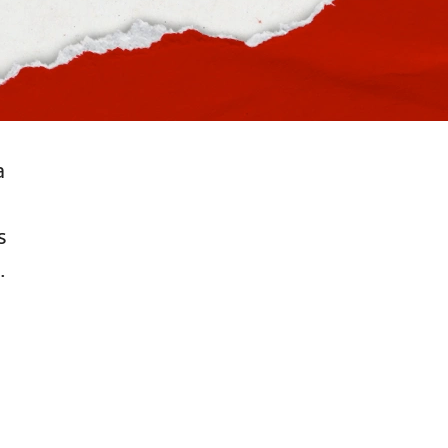
a
s
.