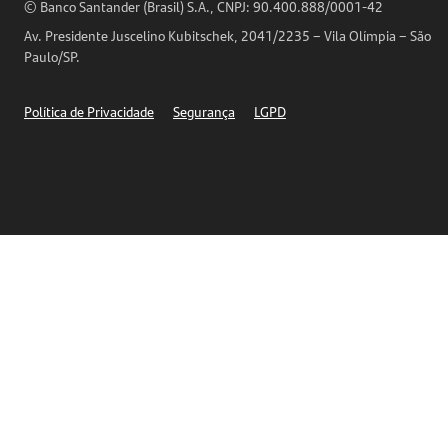
Horários de Atendimento
© Banco Santander (Brasil) S.A., CNPJ: 90.400.888/0001-42
Definições de Cookies
Av. Presidente Juscelino Kubitschek, 2041/2235 – Vila Olímpia – São
Telefones
Paulo/SP.
Segurança
Política de Privacidade
Segurança
LGPD
Ética – Canal de denúncia