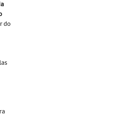
a
o
r do
las
ra