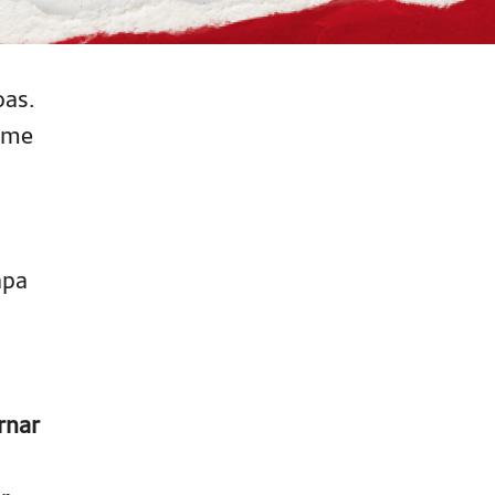
oas.
lume
apa
rnar