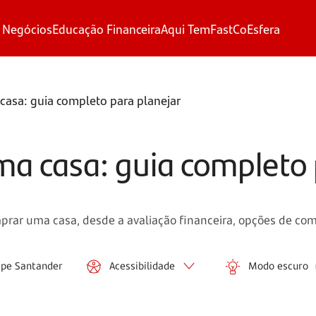
 Negócios
Educação Financeira
Aqui Tem
FastCo
Esfera
asa: guia completo para planejar
 casa: guia completo 
rar uma casa, desde a avaliação financeira, opções de comp
ipe Santander
Acessibilidade
Modo escuro