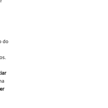
r
o do
os.
iar
na
er