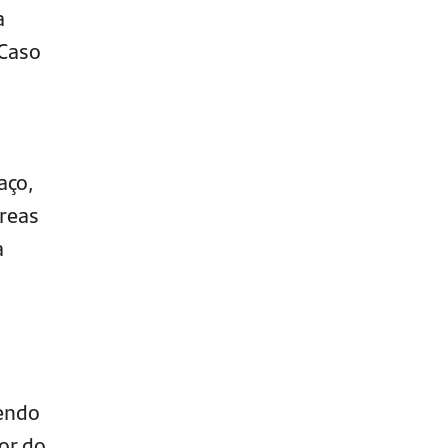
a
 Caso
aço,
reas
a
cendo
or do