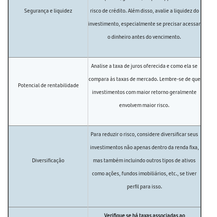
Segurança e liquidez
risco de crédito. Além disso, avalie a liquidez do
investimento, especialmente se precisar acessar
o dinheiro antes do vencimento.
Analise a taxa de juros oferecida e como ela se
compara às taxas de mercado. Lembre-se de que
Potencial de rentabilidade
investimentos com maior retorno geralmente
envolvem maior risco.
Para reduzir o risco, considere diversificar seus
investimentos não apenas dentro da renda fixa,
Diversificação
mas também incluindo outros tipos de ativos
como ações, fundos imobiliários, etc., se tiver
perfil para isso.
Verifique se há taxas associadas ao