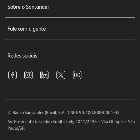
Sobre o Santander
Cartões de crédito
Sobre nós
Seguros
Fale com a gente
Educação Financeira
Crédito e Financiamentos
Central de Atendimento
Trabalhe conosco
Investimentos
Redes sociais
Central de Renegociação
Sustentabilidade
Tarifas e pacotes de serviços
S.A.C
Relações com Investidores
Para sua Empresa
Ouvidoria
Imprensa
Encontre nossas agências
Análises Econômicas
Horários de Atendimento
© Banco Santander (Brasil) S.A., CNPJ: 90.400.888/0001-42
Definições de Cookies
Av. Presidente Juscelino Kubitschek, 2041/2235 – Vila Olímpia – São
Telefones
Paulo/SP.
Segurança