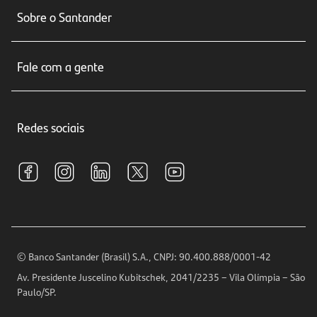
Conta corrente
Sobre o Santander
Cartões de crédito
Sobre nós
Seguros
Fale com a gente
Educação Financeira
Crédito e Financiamentos
Central de Atendimento
Trabalhe conosco
Investimentos
Redes sociais
Central de Renegociação
Sustentabilidade
Tarifas e pacotes de serviços
S.A.C
Relações com Investidores
Para sua Empresa
Ouvidoria
Imprensa
Encontre nossas agências
Análises Econômicas
Horários de Atendimento
© Banco Santander (Brasil) S.A., CNPJ: 90.400.888/0001-42
Definições de Cookies
Av. Presidente Juscelino Kubitschek, 2041/2235 – Vila Olímpia – São
Telefones
Paulo/SP.