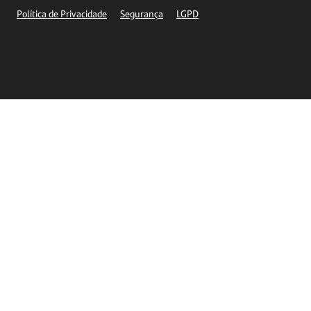
Segurança
Política de Privacidade
Segurança
LGPD
Ética – Canal de denúncia