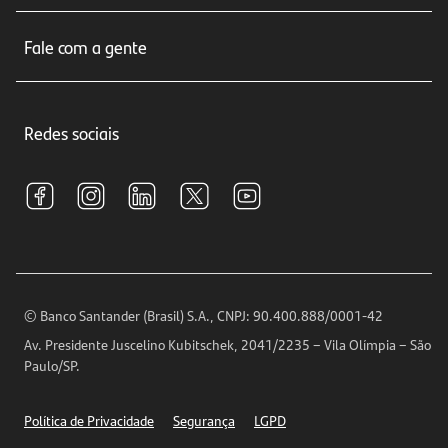
Sobre nós
Seguros
Fale com a gente
Educação Financeira
Crédito e Financiamentos
Central de Atendimento
Trabalhe conosco
Investimentos
Redes sociais
Central de Renegociação
Sustentabilidade
Tarifas e pacotes de serviços
S.A.C
Relações com Investidores
Para sua Empresa
Ouvidoria
Imprensa
Encontre nossas agências
Análises Econômicas
Horários de Atendimento
© Banco Santander (Brasil) S.A., CNPJ: 90.400.888/0001-42
Definições de Cookies
Av. Presidente Juscelino Kubitschek, 2041/2235 – Vila Olímpia – São
Telefones
Paulo/SP.
Segurança
Política de Privacidade
Segurança
LGPD
Ética – Canal de denúncia