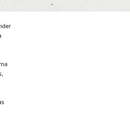
nder
a
uma
s,
as