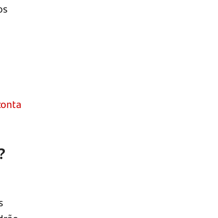
os
conta
?
s