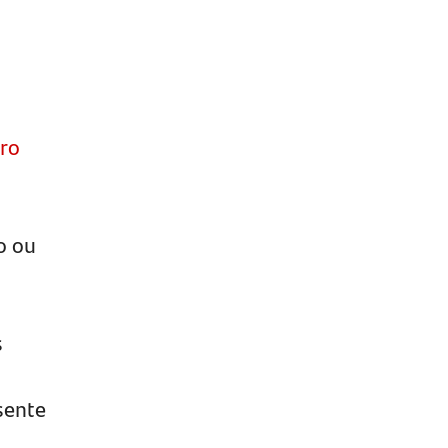
ro
o ou
s
sente