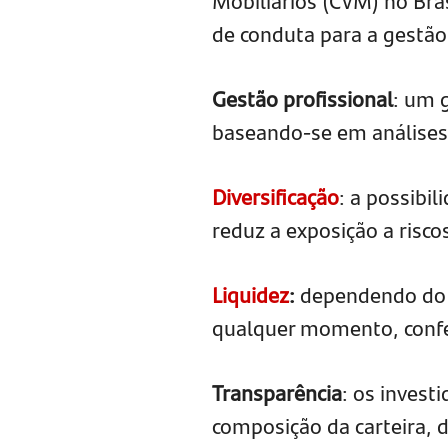
Mobiliários (CVM) no Bra
de conduta para a gestão
Gestão profissional
: um 
baseando-se em análises 
Diversificação
: a possibil
reduz a exposição a risc
Liquidez
:
dependendo do t
qualquer momento, confer
Transparência
: os invest
composição da carteira,