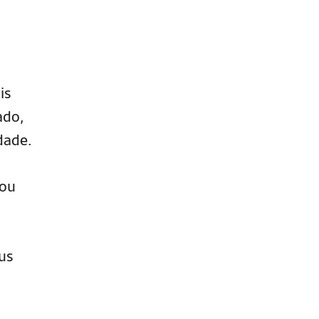
is
ado,
dade.
 ou
eus