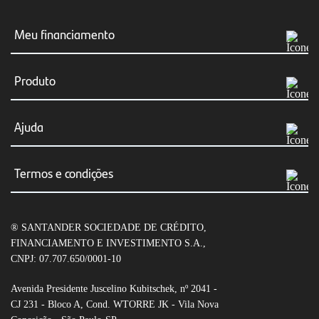
Meu financiamento
Meus boletos
Produto
Consultar Financiamento
Simular agora
Ajuda
Renegociação
Financiar veículos
Canais de atendimento
Resumo e/ou cópia do contrato
Termos e condições
Veículos elétricos
Dúvidas frequentes
Transferência do Financiamento
Condições gerais de CDC Auto
Seguro Auto
Fraudes e segurança
® SANTANDER SOCIEDADE DE CRÉDITO,
Condições gerais de Empréstimo com garantia de
Leilão de veículos
FINANCIAMENTO E INVESTIMENTO S.A.,
veículo
CNPJ: 07.707.650/0001-10
Open Finance
Tabela de tarifas
Avenida Presidente Juscelino Kubitschek, nº 2041 -
CJ 231 - Bloco A, Cond. WTORRE JK - Vila Nova
Empréstimo pessoal