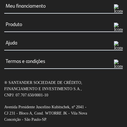
Meu financiamento
Meus boletos
Produto
Consultar Financiamento
Simular agora
Ajuda
Renegociação
Financiar veículos
Canais de atendimento
Resumo e/ou cópia do contrato
Termos e condições
Financiar veículo particular
Dúvidas frequentes
Transferência do Financiamento
Condições gerais de CDC Auto
Veículos elétricos
Fraudes e segurança
® SANTANDER SOCIEDADE DE CRÉDITO,
Condições gerais de Empréstimo com garantia de
Seguro Auto
FINANCIAMENTO E INVESTIMENTO S.A.,
veículo
CNPJ: 07.707.650/0001-10
Leilão de veículos
Tabela de tarifas
Avenida Presidente Juscelino Kubitschek, nº 2041 -
CJ 231 - Bloco A, Cond. WTORRE JK - Vila Nova
Open Finance
Conceição - São Paulo-SP.
Política de privacidade