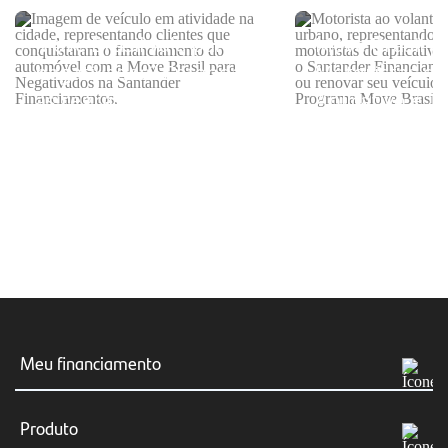
Move Brasil vale para
Move Brasil p
negativados? Entenda
Motoristas de
as regras do programa
Aplicativo e Ta
como consegu
subsídio do g
Meu financiamento
Meus boletos
Produto