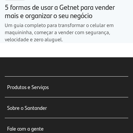
5 formas de usar a Getnet para vender
mais e organizar o seu negócio
Um guia completo para transformar o celular em
maquininha, começar a vender com segurança,
velocidade e zero aluguel.
Produtos e Serviços
Conta corrente
Sobre o Santander
Cartões de crédito
Sobre nós
Seguros
Fale com a gente