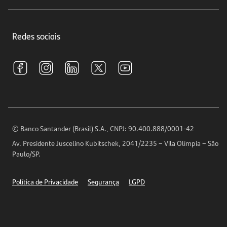
Educação Financeira
Crédito e Financiamentos
Central de Atendimento
Trabalhe conosco
Investimentos
Redes sociais
Central de Renegociação
Sustentabilidade
Tarifas e pacotes de serviços
S.A.C
Relações com Investidores
Para sua Empresa
Ouvidoria
Imprensa
Encontre nossas agências
Análises Econômicas
Horários de Atendimento
© Banco Santander (Brasil) S.A., CNPJ: 90.400.888/0001-42
Definições de Cookies
Av. Presidente Juscelino Kubitschek, 2041/2235 – Vila Olímpia – São
Telefones
Paulo/SP.
Segurança
Política de Privacidade
Segurança
LGPD
Ética – Canal de denúncia