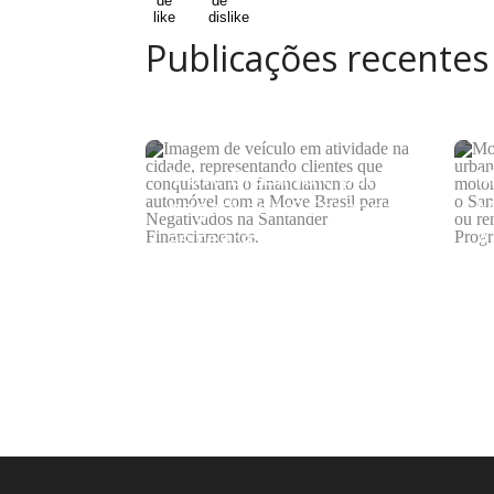
Publicações recentes
Move Brasil vale para
M
negativados? Entenda
M
as regras do programa
A
c
s