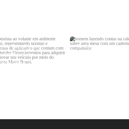
ove Brasil para
Declaração de Impo
otoristas de
de Renda 2026
plicativo e Taxistas:
omo conseguir o
ubsídio do governo