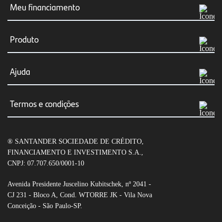
Meu financiamento
Meus boletos
Produto
Consultar Financiamento
Simular agora
Ajuda
Renegociação
Financiar veículos
Canais de atendimento
Resumo e/ou cópia do contrato
Termos e condições
Financiar veículo particular
Dúvidas frequentes
Transferência do Financiamento
Condições gerais de CDC Auto
Veículos elétricos
Fraudes e segurança
® SANTANDER SOCIEDADE DE CRÉDITO,
Condições gerais de Empréstimo com garantia de
Seguro Auto
FINANCIAMENTO E INVESTIMENTO S.A.,
veículo
CNPJ: 07.707.650/0001-10
Leilão de veículos
Tabela de tarifas
Avenida Presidente Juscelino Kubitschek, nº 2041 -
CJ 231 - Bloco A, Cond. WTORRE JK - Vila Nova
Open Finance
Conceição - São Paulo-SP.
Política de privacidade