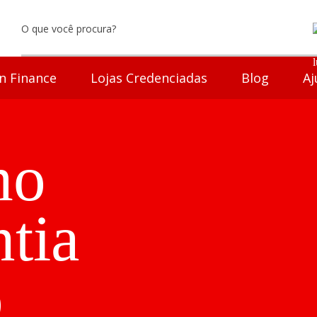
n Finance
Lojas Credenciadas
Blog
Aj
mo
tia
o