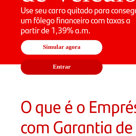
Use seu carro quitado para conseg
um fôlego financeiro com taxas a
partir de 1,39% a.m.
Simular agora
Entrar
O que é o Empré
com Garantia de 