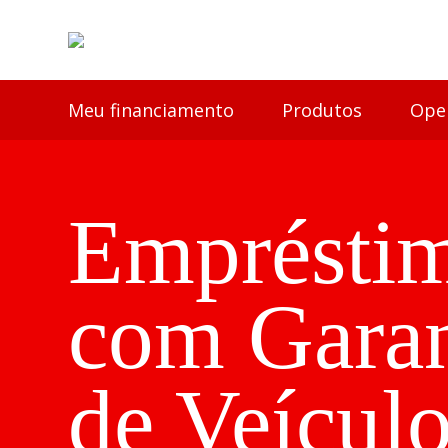
Meu financiamento
Produtos
Ope
Emprésti
com Garan
de Veícul